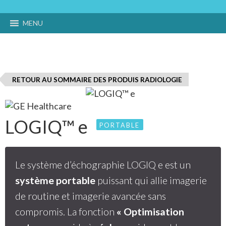
MENU
RETOUR AU SOMMAIRE DES PRODUIS RADIOLOGIE
LOGIQ™ e
PORTABLE
Le système d’échographie LOGIQ e est un
système portable
puissant qui allie imagerie
de routine et imagerie avancée sans
compromis. La fonction
« Optimisation