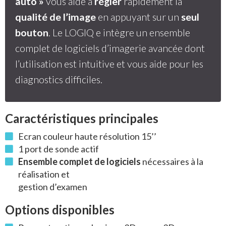
auto »
vous aide à
régler
rapidement la
qualité de l’image
en appuyant sur un
seul
bouton
. Le LOGIQ e intègre un ensemble
complet de logiciels d’imagerie avancée dont
l’utilisation est intuitive et vous aide pour les
diagnostics difficiles.
Caractéristiques principales
Ecran couleur haute résolution 15’’
1 port de sonde actif
Ensemble complet de logiciels
nécessaires à la
réalisation et
gestion d’examen
Options disponibles