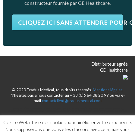
constructeur fournie par GE Healthcare.
CLIQUEZ ICI SANS ATTENDRE POUR 
Distributeur agréé
GE Healthcare
© 2020 Tradus Medical, tous droits réservés.
Mentions légales
.
N’hésitez pas à nous contacter au + 33 (0)6 64 08 20 99 ou via e-
mail
contactclient@tradusmedical.com
Tradus Medical c’est votre expert en équipements de radiologie, cardiovasculaire et gynécologie d’occasion, sélectionnés pour leur excellent état et
reconditionnés en usine, certifiés et garanties par le constructeur. Tradus Medical est le partenaire expert pour votre matériel toutes marques d’imagerie médicale
radiologique de qualité à des prix très compétitif : une gamme complète d’équipements destinés à la radiologie, la cardiologie, la gynécologie/obstétrique, et autres
spécialités utilisant les ultrasons. Distributeur agréé GE Healthcare. LOGIQ, Vivid et Voluson. Du conseil à l’achat, de l’analyse et de l’accompagnement de vos
besoins en gestion de parc d’échographes, des formations cliniques sur les machines en partenariat avec les fournisseurs, de la location opérationnelle longue et
courte durée, Tradus Medical est votre interlocuteur unique en France comme en Europe.
Ce site Web utilise des cookies pour améliorer votre expérience.
Nous supposerons que vous êtes d'accord avec cela, mais vous