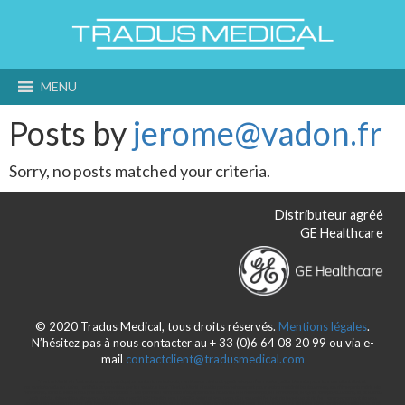
MENU
Posts by
jerome@vadon.fr
Sorry, no posts matched your criteria.
Distributeur agréé
GE Healthcare
© 2020 Tradus Medical, tous droits réservés.
Mentions légales
.
N’hésitez pas à nous contacter au + 33 (0)6 64 08 20 99 ou via e-
mail
contactclient@tradusmedical.com
Tradus Medical c’est votre expert en équipements de radiologie, cardiovasculaire et gynécologie d’occasion, sélectionnés pour leur excellent état et
reconditionnés en usine, certifiés et garanties par le constructeur. Tradus Medical est le partenaire expert pour votre matériel toutes marques d’imagerie médicale
radiologique de qualité à des prix très compétitif : une gamme complète d’équipements destinés à la radiologie, la cardiologie, la gynécologie/obstétrique, et autres
spécialités utilisant les ultrasons. Distributeur agréé GE Healthcare. LOGIQ, Vivid et Voluson. Du conseil à l’achat, de l’analyse et de l’accompagnement de vos
besoins en gestion de parc d’échographes, des formations cliniques sur les machines en partenariat avec les fournisseurs, de la location opérationnelle longue et