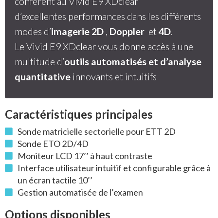
confèrent au Vivid E9 XDclear
d’excellentes performances dans les différents
modes d’
imagerie 2D
,
Doppler
et
4D
.
Le Vivid E9 XDclear vous donne accès à une
multitude d’
outils automatisés et d’analyse
quantitative
innovants et intuitifs
Caractéristiques principales
Sonde matricielle sectorielle pour ETT 2D
Sonde ETO 2D/4D
Moniteur LCD 17’’ à haut contraste
Interface utilisateur intuitif et configurable grâce à
un écran tactile 10’’
Gestion automatisée de l’examen
Options disponibles