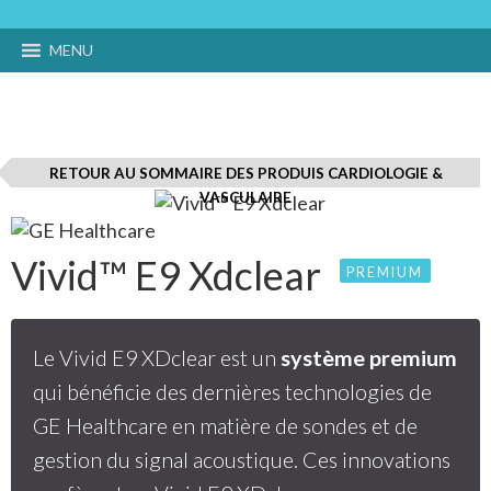
MENU
RETOUR AU SOMMAIRE DES PRODUIS CARDIOLOGIE &
VASCULAIRE
Vivid™ E9 Xdclear
PREMIUM
Le Vivid E9 XDclear est un
système premium
qui bénéficie des dernières technologies de
GE Healthcare en matière de sondes et de
gestion du signal acoustique. Ces innovations